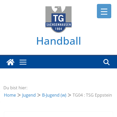
Zum
Inhalt
springen
Handball
Du bist hier:
Home
Jugend
B-Jugend (w)
TG04 : TSG Eppstein