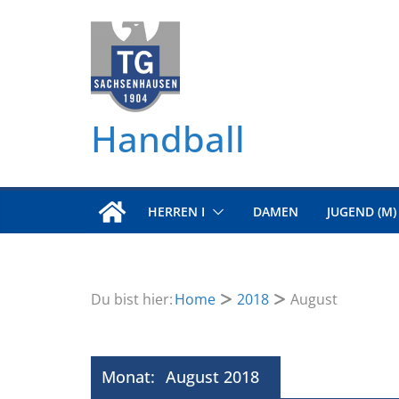
Zum
Inhalt
springen
Handball
HERREN I
DAMEN
JUGEND (M)
Du bist hier:
Home
2018
August
Monat:
August 2018