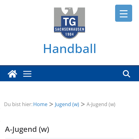
Zum
Inhalt
springen
Handball
Du bist hier:
Home
Jugend (w)
A-Jugend (w)
A-Jugend (w)