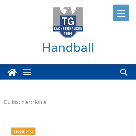
Zum
Inhalt
springen
Handball
Du bist hier:
Home
B-JUGEND (W)