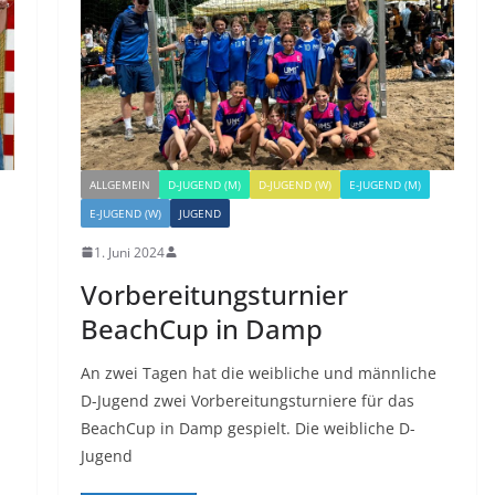
ALLGEMEIN
D-JUGEND (M)
D-JUGEND (W)
E-JUGEND (M)
E-JUGEND (W)
JUGEND
1. Juni 2024
Vorbereitungsturnier
BeachCup in Damp
An zwei Tagen hat die weibliche und männliche
D-Jugend zwei Vorbereitungsturniere für das
BeachCup in Damp gespielt. Die weibliche D-
Jugend