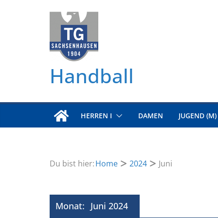
Zum
Inhalt
springen
Handball
HERREN I
DAMEN
JUGEND (M)
Du bist hier:
Home
2024
Juni
Monat:
Juni 2024