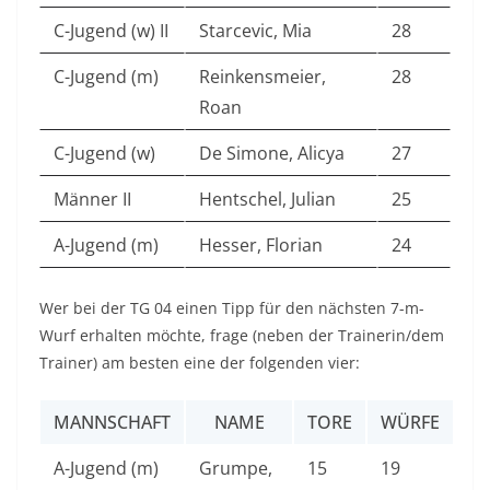
C-Jugend (w) II
Starcevic, Mia
28
C-Jugend (m)
Reinkensmeier,
28
Roan
C-Jugend (w)
De Simone, Alicya
27
Männer II
Hentschel, Julian
25
A-Jugend (m)
Hesser, Florian
24
Wer bei der TG 04 einen Tipp für den nächsten 7-m-
Wurf erhalten möchte, frage (neben der Trainerin/dem
Trainer) am besten eine der folgenden vier:
MANNSCHAFT
NAME
TORE
WÜRFE
A-Jugend (m)
Grumpe,
15
19