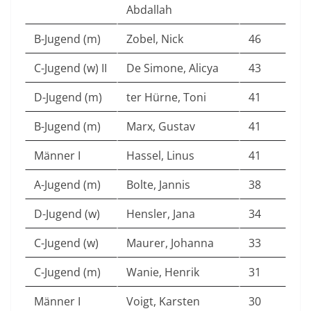
Abdallah
B-Jugend (m)
Zobel, Nick
46
C-Jugend (w) II
De Simone, Alicya
43
D-Jugend (m)
ter Hürne, Toni
41
B-Jugend (m)
Marx, Gustav
41
Männer I
Hassel, Linus
41
A-Jugend (m)
Bolte, Jannis
38
D-Jugend (w)
Hensler, Jana
34
C-Jugend (w)
Maurer, Johanna
33
C-Jugend (m)
Wanie, Henrik
31
Männer I
Voigt, Karsten
30