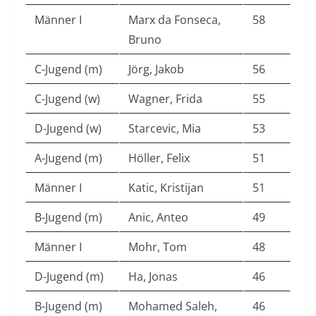
Männer I
Marx da Fonseca,
58
Bruno
C-Jugend (m)
Jörg, Jakob
56
C-Jugend (w)
Wagner, Frida
55
D-Jugend (w)
Starcevic, Mia
53
A-Jugend (m)
Höller, Felix
51
Männer I
Katic, Kristijan
51
B-Jugend (m)
Anic, Anteo
49
Männer I
Mohr, Tom
48
D-Jugend (m)
Ha, Jonas
46
B-Jugend (m)
Mohamed Saleh,
46