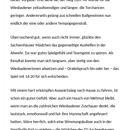
dieser Vorgabe. Und siehe da, der Weg zum Tor wurde für die
Wiesbadener zeitaufwendiger und länger, die Torchancen
geringer. Andererseits gelang aus schnellen Ballgewinnen nun
endlich der eine oder andere Tempogegenstoß.
Überraschend gut, wenn auch nicht immer, glückte den
Sachsenhäuser Mädchen das gegenseitige Aushelfen in der
Abwehr. Da war gutes Spielgefühl und Teamgeist zu spüren. Als
Resultat konnte man sich langsam, aber stetig von den
Wiesbadenerinnen absetzen und – Orakelspruch hin oder her – das
Spiel mit 14:20 für sich entscheiden.
Mit einem hart erkämpfen Auswärtssieg nach Hause zu fahren, ist
schon ein gutes Gefühl. Aber auch ein Hauch von Wehmut bleibt,
wenn man an die zahlreichen Wiesbadener Zuschauer denkt, die
lautstark, emotionsvoll und fair ihre Mannschaft angefeuert
hatten. Wäre herrlich, solch eine Stimmungskulisse auch in der
Sporthalle Süd zu erleben – die Mädchen der TG Sachsenhausen