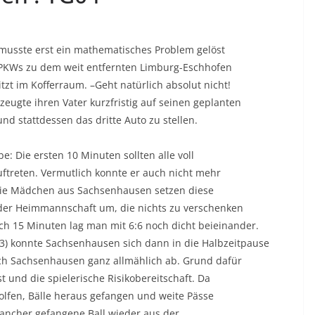
 musste erst ein mathematisches Problem gelöst
PKWs zu dem weit entfernten Limburg-Eschhofen
itzt im Kofferraum. –Geht natürlich absolut nicht!
ugte ihren Vater kurzfristig auf seinen geplanten
d stattdessen das dritte Auto zu stellen.
: Die ersten 10 Minuten sollten alle voll
ftreten. Vermutlich konnte er auch nicht mehr
 Die Mädchen aus Sachsenhausen setzen diese
der Heimmannschaft um, die nichts zu verschenken
ach 15 Minuten lag man mit 6:6 noch dicht beieinander.
) konnte Sachsenhausen sich dann in die Halbzeitpause
sich Sachsenhausen ganz allmählich ab. Grund dafür
t und die spielerische Risikobereitschaft. Da
olfen, Bälle heraus gefangen und weite Pässe
ancher gefangene Ball wieder aus der