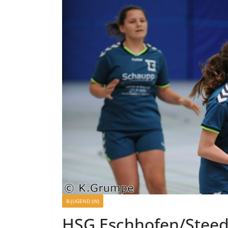
B-JUGEND (W)
HSG Eschhofen/Steed