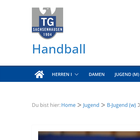
Zum
Inhalt
springen
Handball
HERREN I
DAMEN
JUGEND (M)
Du bist hier:
Home
Jugend
B-Jugend (w)