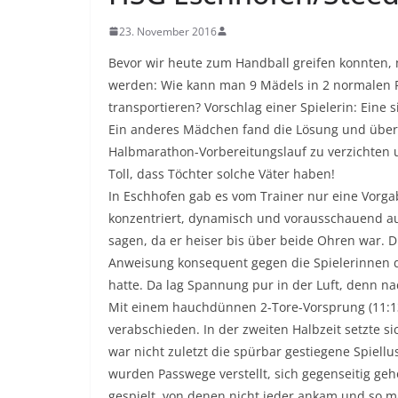
23. November 2016
Bevor wir heute zum Handball greifen konnten,
werden: Wie kann man 9 Mädels in 2 normalen 
transportieren? Vorschlag einer Spielerin: Eine s
Ein anderes Mädchen fand die Lösung und überze
Halbmarathon-Vorbereitungslauf zu verzichten un
Toll, dass Töchter solche Väter haben!
In Eschhofen gab es vom Trainer nur eine Vorgabe
konzentriert, dynamisch und vorausschauend au
sagen, da er heiser bis über beide Ohren war.
Anweisung konsequent gegen die Spielerinnen 
hatte. Da lag Spannung pur in der Luft, denn n
Mit einem hauchdünnen 2-Tore-Vorsprung (11:13
verabschieden. In der zweiten Halbzeit setzte 
war nicht zuletzt die spürbar gestiegene Spiellus
wurden Passwege verstellt, sich gegenseitig geh
gespielt, von denen nicht jeder ankam und so m