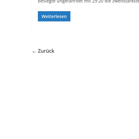
besiegte ungefährdet mit 29:20 die zweitstärkst
Weiterlesen
← Zurück